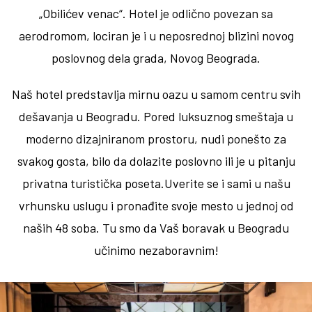
„Obilićev venac“. Hotel je odlično povezan sa
aerodromom, lociran je i u neposrednoj blizini novog
poslovnog dela grada, Novog Beograda.
Naš hotel predstavlja mirnu oazu u samom centru svih
dešavanja u Beogradu. Pored luksuznog smeštaja u
moderno dizajniranom prostoru, nudi ponešto za
svakog gosta, bilo da dolazite poslovno ili je u pitanju
privatna turistička poseta.Uverite se i sami u našu
vrhunsku uslugu i pronađite svoje mesto u jednoj od
naših 48 soba. Tu smo da Vaš boravak u Beogradu
učinimo nezaboravnim!