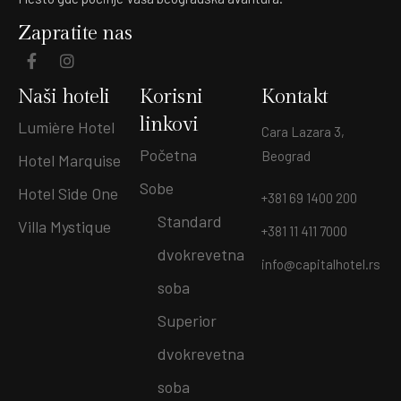
Zapratite nas
Naši hoteli
Korisni
Kontakt
linkovi
Lumière Hotel
Cara Lazara 3,
Početna
Beograd
Hotel Marquise
Sobe
Hotel Side One
+381 69 1400 200
Standard
Villa Mystique
+381 11 411 7000
dvokrevetna
info@capitalhotel.rs
soba
Superior
dvokrevetna
soba