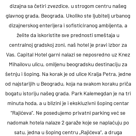
dizajna sa četiri zvezdice, u strogom centru našeg
glavnog grada, Beograda. Ukoliko ste ljubitelj urbanog
dizajnerskog enterijera i sofisticiranog ambijenta, a
želite da iskoristite sve prednosti smeštaja u
centralnoj gradskoj zoni, naš hotel je pravi izbor za
Vas. Capital Hotel garni nalazi se neposredno uz Knez
Mihailovu ulicu, omiljenu beogradsku destinaciju za
šetnju i šoping. Na korak je od ulice Kralja Petra, jedne
od najstarijih u Beogradu, koja na svakom koraku priča
bogatu istoriju našeg grada. Park Kalemegdan je na tri
minuta hoda, a u blizini je i ekskluzivni šoping centar
“Rajićeva”. Ne posedujemo privatni parking već se
nadomak hotela nalaze 2 garaže koje se naplaćuju po
satu, jedna u šoping centru „Rajićeva“, a druga