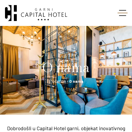
O nama
O nama
Dobrodošli u Capital Hotel garni, objekat inovativnog